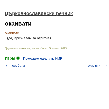
Църковнославянски речник
окаивати
окаивати
(да) признавам за отритнат.
Църковнославянски речник
.
Павел Николов
.
2015
.
Игры ⚽
Поможем сделать НИР
озобати
окаляти