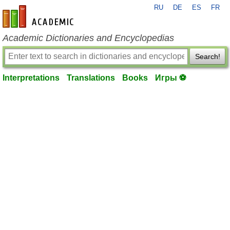
RU
DE
ES
FR
en-academic.com
Academic Dictionaries and Encyclopedias
Search!
Interpretations
Translations
Books
Игры ⚽